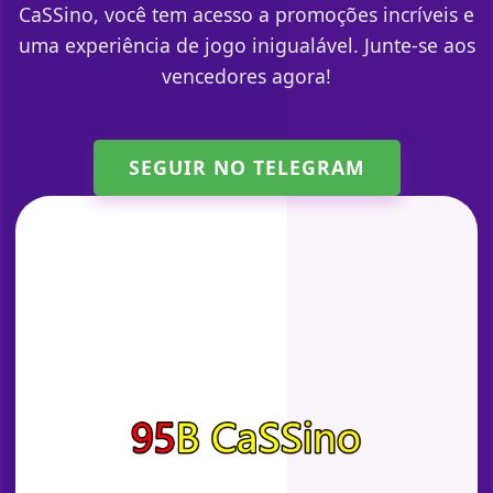
CaSSino, você tem acesso a promoções incríveis e
uma experiência de jogo inigualável. Junte-se aos
vencedores agora!
SEGUIR NO TELEGRAM