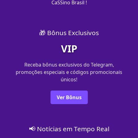
CaSSino Brasil !
🎁 Bônus Exclusivos
VIP
Receba bônus exclusivos do Telegram,
promoções especiais e códigos promocionais
únicos!
Ver Bônus
📢 Notícias em Tempo Real