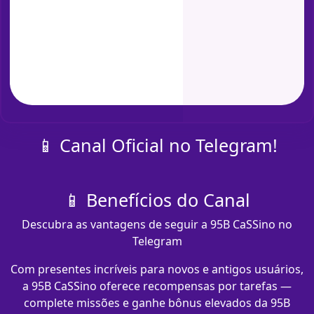
📱 Canal Oficial no Telegram!
📱 Benefícios do Canal
Descubra as vantagens de seguir a 95B CaSSino no
Telegram
Com presentes incríveis para novos e antigos usuários,
a 95B CaSSino oferece recompensas por tarefas —
complete missões e ganhe bônus elevados da 95B