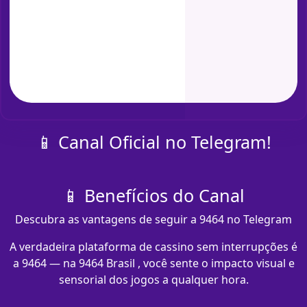
📱 Canal Oficial no Telegram!
📱 Benefícios do Canal
Descubra as vantagens de seguir a 9464 no Telegram
A verdadeira plataforma de cassino sem interrupções é
a 9464 — na 9464 Brasil , você sente o impacto visual e
sensorial dos jogos a qualquer hora.