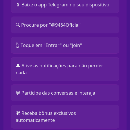
📱 Baixe o app Telegram no seu dispositivo
🔍 Procure por "@9464Oficial"
👆 Toque em "Entrar" ou "Join"
🔔 Ative as notificações para não perder
nada
💬 Participe das conversas e interaja
🎁 Receba bônus exclusivos
automaticamente