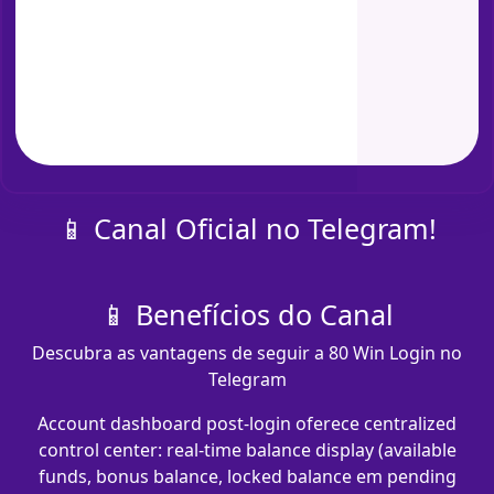
📱 Canal Oficial no Telegram!
📱 Benefícios do Canal
Descubra as vantagens de seguir a 80 Win Login no
Telegram
Account dashboard post-login oferece centralized
control center: real-time balance display (available
funds, bonus balance, locked balance em pending