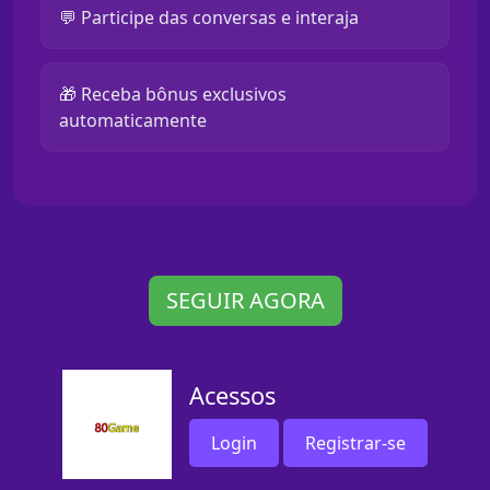
💬 Participe das conversas e interaja
🎁 Receba bônus exclusivos
automaticamente
SEGUIR AGORA
Acessos
Login
Registrar-se