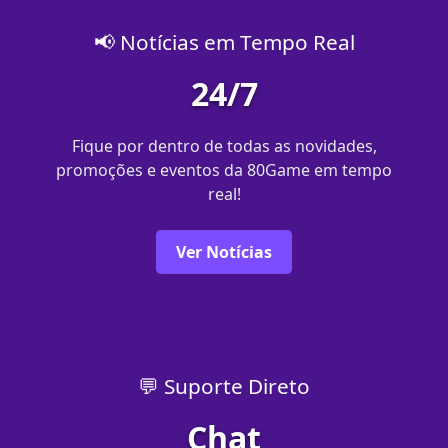
📢 Notícias em Tempo Real
24/7
Fique por dentro de todas as novidades,
promoções e eventos da 80Game em tempo
real!
Ver Notícias
💬 Suporte Direto
Chat