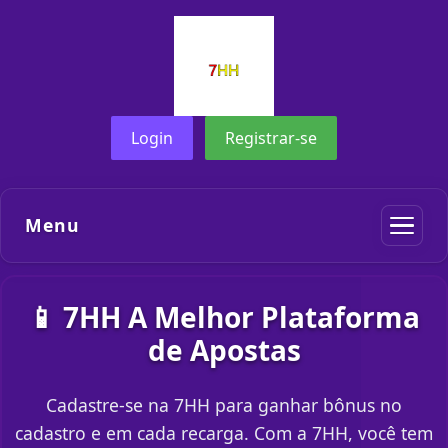
Login
Registrar-se
Menu
📱 7HH A Melhor Plataforma
de Apostas
Cadastre-se na 7HH para ganhar bônus no
cadastro e em cada recarga. Com a 7HH, você tem