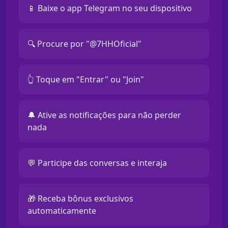
📱 Baixe o app Telegram no seu dispositivo
🔍 Procure por "@7HHOficial"
👆 Toque em "Entrar" ou "Join"
🔔 Ative as notificações para não perder
nada
💬 Participe das conversas e interaja
🎁 Receba bônus exclusivos
automaticamente