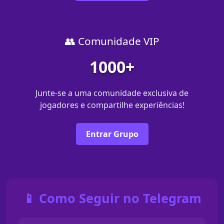
👥 Comunidade VIP
1000+
Junte-se a uma comunidade exclusiva de
jogadores e compartilhe experiências!
Entrar Grupo
📱 Como Seguir no Telegram