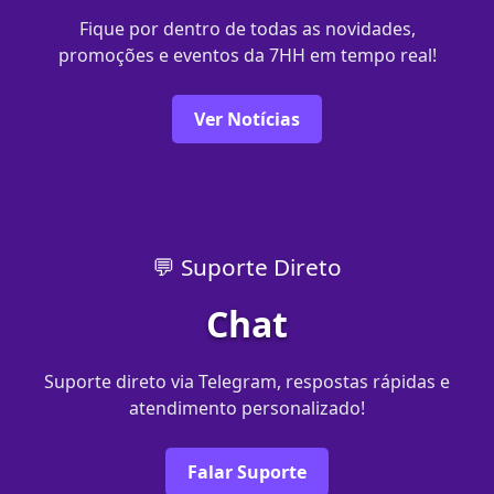
Fique por dentro de todas as novidades,
promoções e eventos da 7HH em tempo real!
Ver Notícias
💬 Suporte Direto
Chat
Suporte direto via Telegram, respostas rápidas e
atendimento personalizado!
Falar Suporte