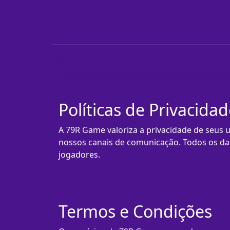
Políticas de Privacida
A 79R Game valoriza a privacidade de seus
nossos canais de comunicação. Todos os dad
jogadores.
Termos e Condições