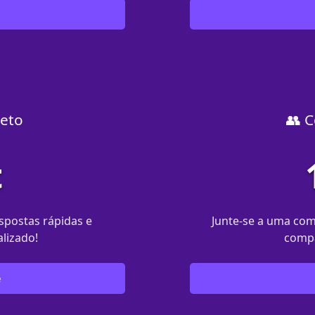
reto
👥 
t
espostas rápidas e
Junte-se a uma com
lizado!
compa
e