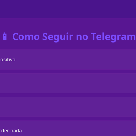
📱 Como Seguir no Telegram
ositivo
erder nada