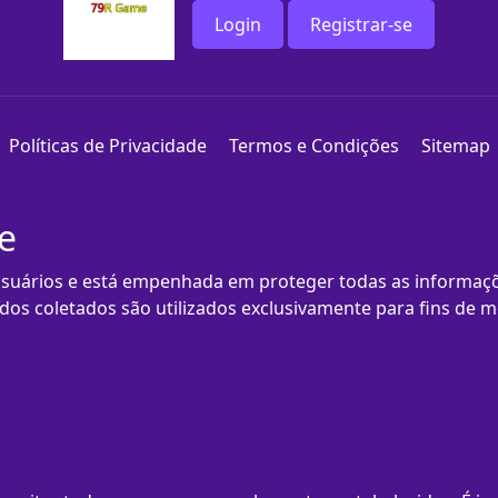
Login
Registrar-se
Políticas de Privacidade
Termos e Condições
Sitemap
de
 usuários e está empenhada em proteger todas as informaçõ
os coletados são utilizados exclusivamente para fins de m