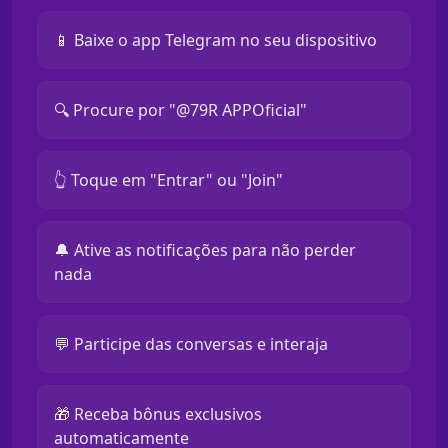
📱 Baixe o app Telegram no seu dispositivo
🔍 Procure por "@79R APPOficial"
👆 Toque em "Entrar" ou "Join"
🔔 Ative as notificações para não perder
nada
💬 Participe das conversas e interaja
🎁 Receba bônus exclusivos
automaticamente