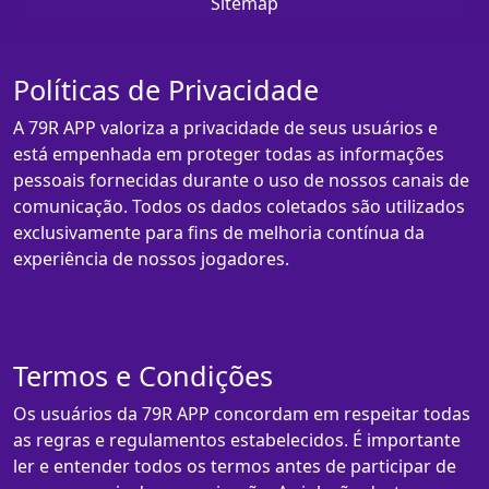
Sitemap
Políticas de Privacidade
A 79R APP valoriza a privacidade de seus usuários e
está empenhada em proteger todas as informações
pessoais fornecidas durante o uso de nossos canais de
comunicação. Todos os dados coletados são utilizados
exclusivamente para fins de melhoria contínua da
experiência de nossos jogadores.
Termos e Condições
Os usuários da 79R APP concordam em respeitar todas
as regras e regulamentos estabelecidos. É importante
ler e entender todos os termos antes de participar de