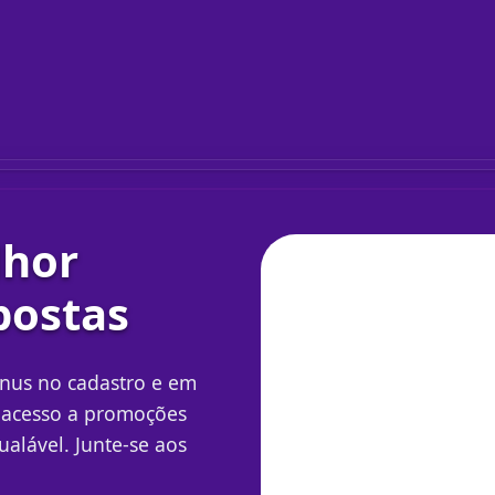
lhor
postas
nus no cadastro e em
 acesso a promoções
ualável. Junte-se aos