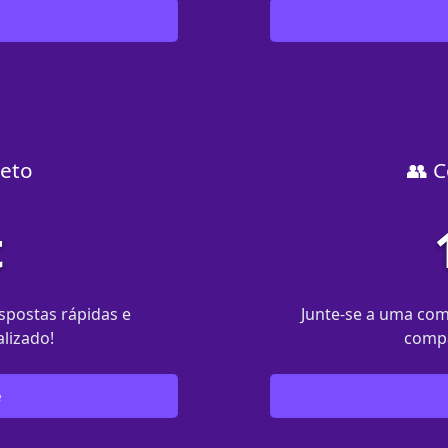
reto
👥 
t
espostas rápidas e
Junte-se a uma com
lizado!
compa
e