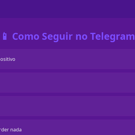
📱 Como Seguir no Telegram
ositivo
erder nada