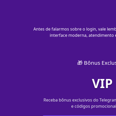
Antes de falarmos sobre o login, vale lem
interface moderna, atendimento e
🎁 Bônus Exclu
VIP
Receba bônus exclusivos do Telegra
e códigos promocionai