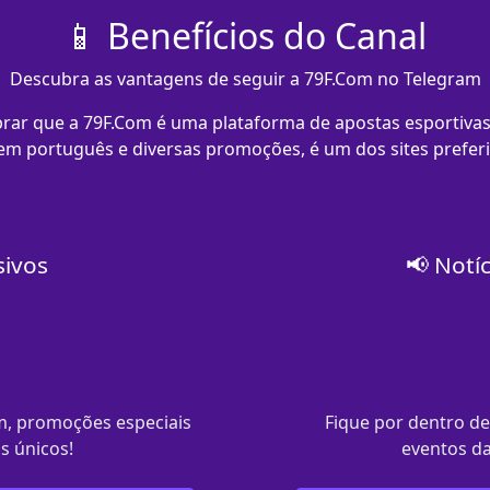
📱 Benefícios do Canal
Descubra as vantagens de seguir a 79F.Com no Telegram
brar que a 79F.Com é uma plataforma de apostas esportivas, 
m português e diversas promoções, é um dos sites preferi
sivos
📢 Notí
m, promoções especiais
Fique por dentro d
s únicos!
eventos d