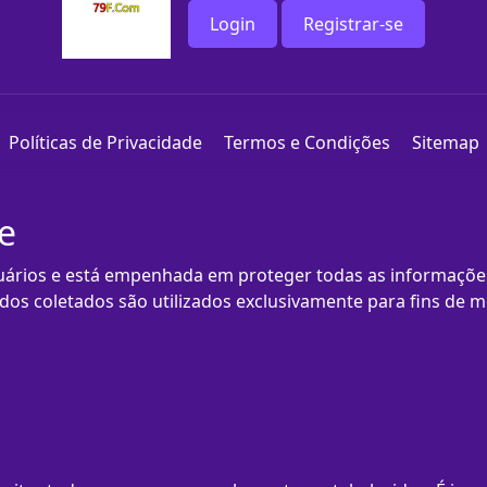
Login
Registrar-se
Políticas de Privacidade
Termos e Condições
Sitemap
de
suários e está empenhada em proteger todas as informaçõe
os coletados são utilizados exclusivamente para fins de m