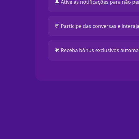
🔔 Ative as notificações para não p
💬 Participe das conversas e interaj
🎁 Receba bônus exclusivos autom