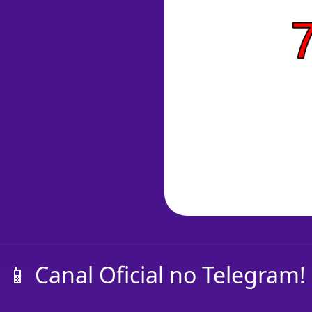
📱 Canal Oficial no Telegram!