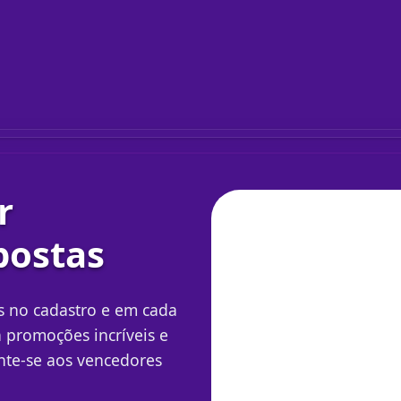
r
postas
 no cadastro e em cada
 promoções incríveis e
unte-se aos vencedores