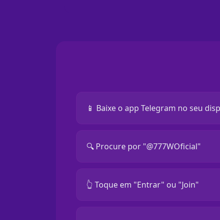
📱 Baixe o app Telegram no seu disp
🔍 Procure por "@777WOficial"
👆 Toque em "Entrar" ou "Join"