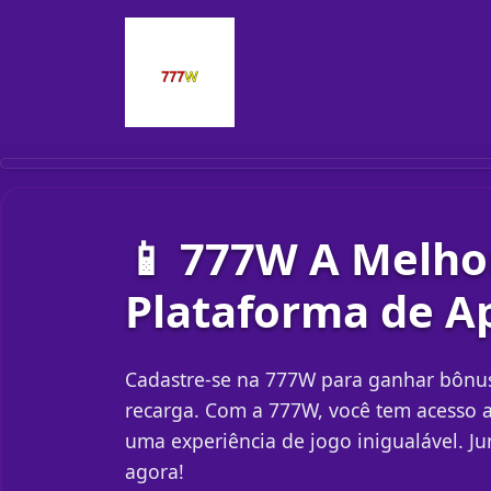
📱 777W A Melho
Plataforma de A
Cadastre-se na 777W para ganhar bônus
recarga. Com a 777W, você tem acesso a
uma experiência de jogo inigualável. J
agora!