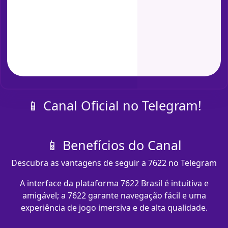
📱 Canal Oficial no Telegram!
📱 Benefícios do Canal
Descubra as vantagens de seguir a 7622 no Telegram
A interface da plataforma 7622 Brasil é intuitiva e
amigável; a 7622 garante navegação fácil e uma
experiência de jogo imersiva e de alta qualidade.