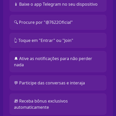
📱 Baixe o app Telegram no seu dispositivo
🔍 Procure por "@7622Oficial"
👆 Toque em "Entrar" ou "Join"
🔔 Ative as notificações para não perder
nada
💬 Participe das conversas e interaja
🎁 Receba bônus exclusivos
automaticamente