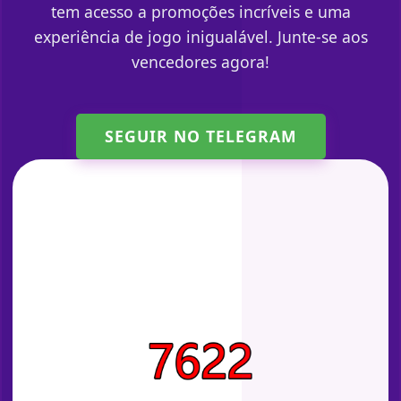
tem acesso a promoções incríveis e uma
experiência de jogo inigualável. Junte-se aos
vencedores agora!
SEGUIR NO TELEGRAM