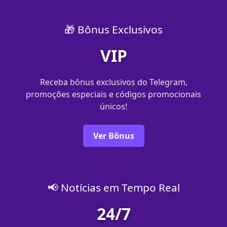
🎁 Bônus Exclusivos
VIP
Receba bônus exclusivos do Telegram,
promoções especiais e códigos promocionais
únicos!
Ver Bônus
📢 Notícias em Tempo Real
24/7