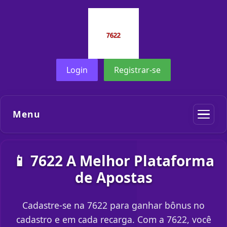
Login
Registrar-se
Menu
📱 7622 A Melhor Plataforma
de Apostas
Cadastre-se na 7622 para ganhar bônus no
cadastro e em cada recarga. Com a 7622, você