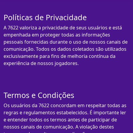
Políticas de Privacidade
A 7622 valoriza a privacidade de seus usuários e está
empenhada em proteger todas as informações
pessoais fornecidas durante o uso de nossos canais de
comunicação. Todos os dados coletados são utilizados
exclusivamente para fins de melhoria contínua da
experiência de nossos jogadores.
Termos e Condições
Os usuários da 7622 concordam em respeitar todas as
regras e regulamentos estabelecidos. É importante ler
e entender todos os termos antes de participar de
nossos canais de comunicação. A violação destes