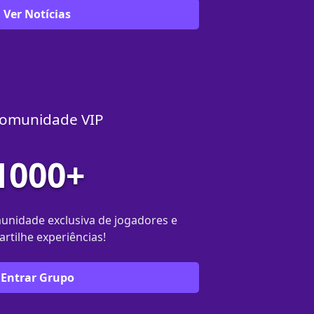
Ver Notícias
Comunidade VIP
1000+
unidade exclusiva de jogadores e
rtilhe experiências!
Entrar Grupo