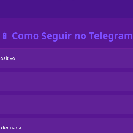
📱 Como Seguir no Telegram
ositivo
erder nada