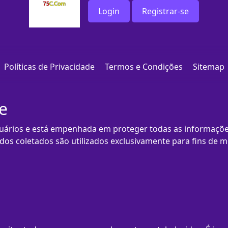
Login
Registrar-se
Políticas de Privacidade
Termos e Condições
Sitemap
de
suários e está empenhada em proteger todas as informaçõe
os coletados são utilizados exclusivamente para fins de m