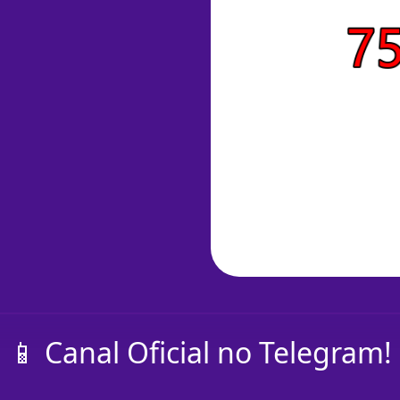
📱 Canal Oficial no Telegram!