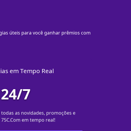
égias úteis para você ganhar prêmios com
cias em Tempo Real
24/7
e todas as novidades, promoções e
 75C.Com em tempo real!