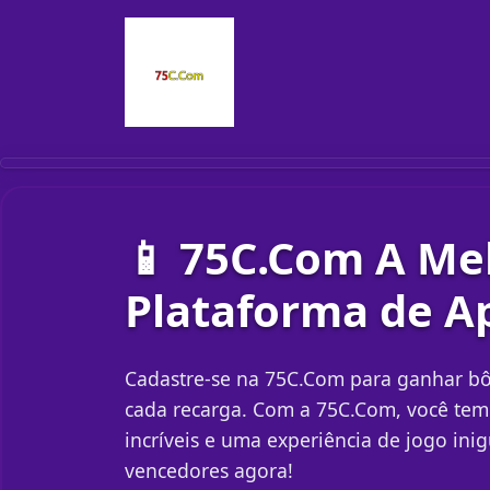
📱 75C.Com A Me
Plataforma de A
Cadastre-se na 75C.Com para ganhar b
cada recarga. Com a 75C.Com, você te
incríveis e uma experiência de jogo inig
vencedores agora!