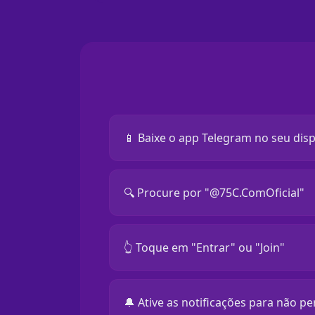
📱 Baixe o app Telegram no seu disp
🔍 Procure por "@75C.ComOficial"
👆 Toque em "Entrar" ou "Join"
🔔 Ative as notificações para não p