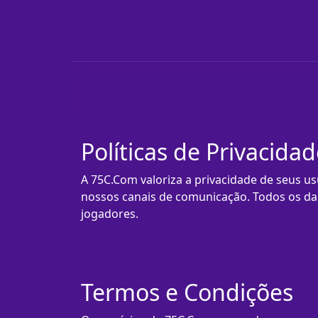
Políticas de Privacida
A 75C.Com valoriza a privacidade de seus u
nossos canais de comunicação. Todos os dad
jogadores.
Termos e Condições