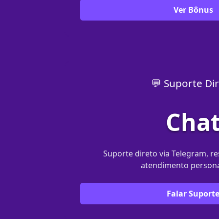
Ver Bônus
💬 Suporte Di
Cha
Suporte direto via Telegram, r
atendimento persona
Falar Suport