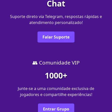
Chat
Suporte direto via Telegram, respostas rápidas e
atendimento personalizado!
Falar Suporte
👥 Comunidade VIP
1000+
Junte-se a uma comunidade exclusiva de
jogadores e compartilhe experiências!
Entrar Grupo