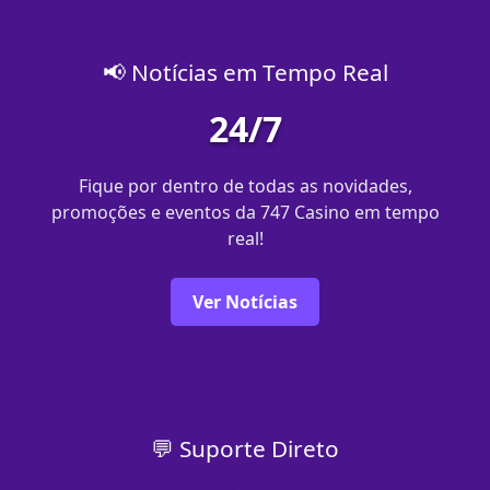
📢 Notícias em Tempo Real
24/7
Fique por dentro de todas as novidades,
promoções e eventos da 747 Casino em tempo
real!
Ver Notícias
💬 Suporte Direto