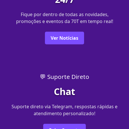
Fique por dentro de todas as novidades,
promoções e eventos da 70T em tempo real!
Ver Notícias
💬 Suporte Direto
Chat
Suporte direto via Telegram, respostas rápidas e
atendimento personalizado!