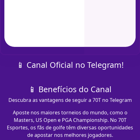
📱 Canal Oficial no Telegram!
📱 Benefícios do Canal
Descubra as vantagens de seguir a 70T no Telegram
Aposte nos maiores torneios do mundo, como o
Masters, US Open e PGA Championship. No 70T
Esportes, os fãs de golfe têm diversas oportunidades
de apostar nos melhores jogadores.