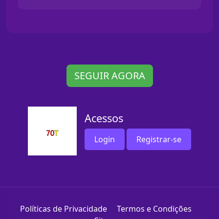
SEGUIR AGORA
Acessos
Login
Registrar-se
Políticas de Privacidade
Termos e Condições