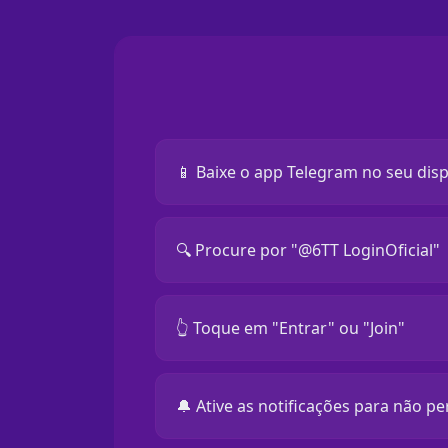
📱 Baixe o app Telegram no seu disp
🔍 Procure por "@6TT LoginOficial"
👆 Toque em "Entrar" ou "Join"
🔔 Ative as notificações para não p