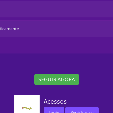
a
aticamente
SEGUIR AGORA
Acessos
Login
Registrar-se