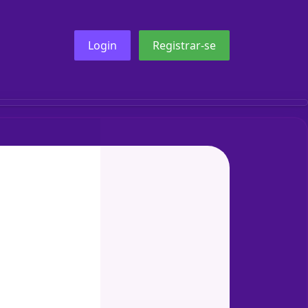
Login
Registrar-se