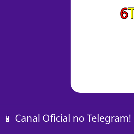
📱 Canal Oficial no Telegram!