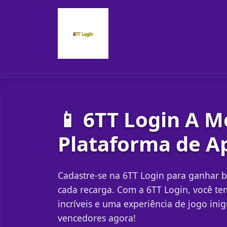
📱 6TT Login A M
Plataforma de A
Cadastre-se na 6TT Login para ganhar 
cada recarga. Com a 6TT Login, você t
incríveis e uma experiência de jogo inig
vencedores agora!