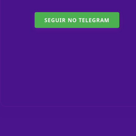
SEGUIR NO TELEGRAM