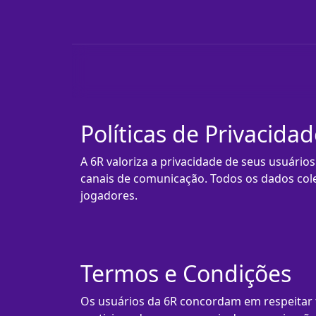
Políticas de Privacida
A 6R valoriza a privacidade de seus usuári
canais de comunicação. Todos os dados cole
jogadores.
Termos e Condições
Os usuários da 6R concordam em respeitar t