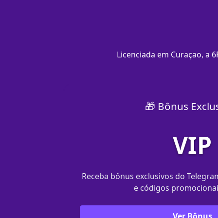
Licenciada em Curaçao, a 6R
🎁 Bônus Exclu
VIP
Receba bônus exclusivos do Telegra
e códigos promocionai
Ver Bônus