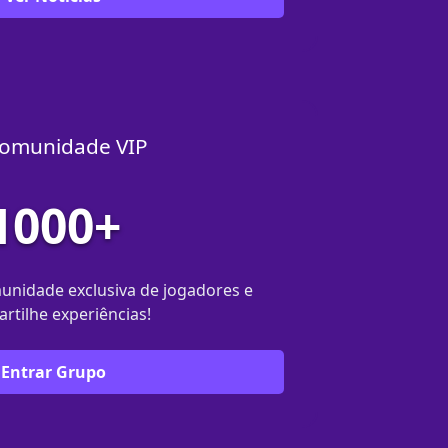
Comunidade VIP
1000+
unidade exclusiva de jogadores e
rtilhe experiências!
Entrar Grupo