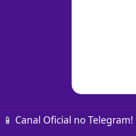
📱 Canal Oficial no Telegram!