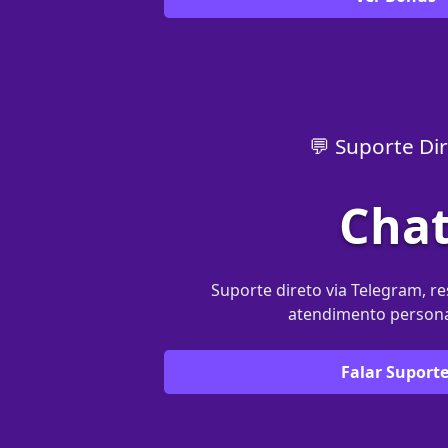
💬 Suporte Di
Cha
Suporte direto via Telegram, r
atendimento persona
Falar Suport