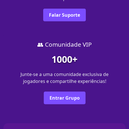
Falar Suporte
👥 Comunidade VIP
1000+
Junte-se a uma comunidade exclusiva de
jogadores e compartilhe experiências!
Entrar Grupo