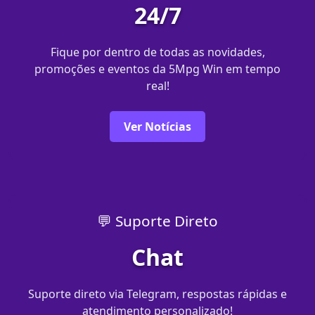
24/7
Fique por dentro de todas as novidades,
promoções e eventos da 5Mpg Win em tempo
real!
Ver Notícias
💬 Suporte Direto
Chat
Suporte direto via Telegram, respostas rápidas e
atendimento personalizado!