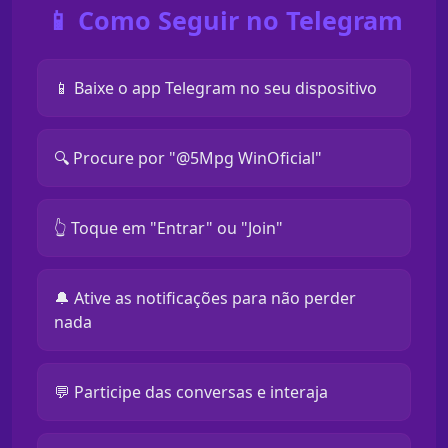
📱 Como Seguir no Telegram
📱 Baixe o app Telegram no seu dispositivo
🔍 Procure por "@5Mpg WinOficial"
👆 Toque em "Entrar" ou "Join"
🔔 Ative as notificações para não perder
nada
💬 Participe das conversas e interaja