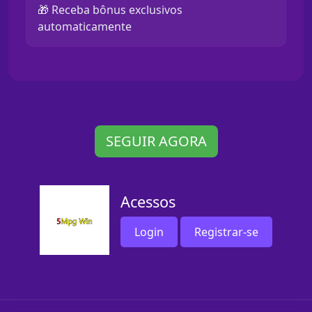
🎁 Receba bônus exclusivos
automaticamente
SEGUIR AGORA
Acessos
Login
Registrar-se