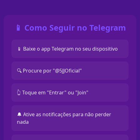
📱 Como Seguir no Telegram
📱 Baixe o app Telegram no seu dispositivo
🔍 Procure por "@5JJOficial"
👆 Toque em "Entrar" ou "Join"
🔔 Ative as notificações para não perder
nada