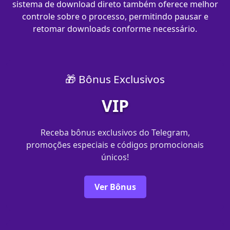
sistema de download direto também oferece melhor
controle sobre o processo, permitindo pausar e
retomar downloads conforme necessário.
🎁 Bônus Exclusivos
VIP
Receba bônus exclusivos do Telegram,
promoções especiais e códigos promocionais
únicos!
Ver Bônus