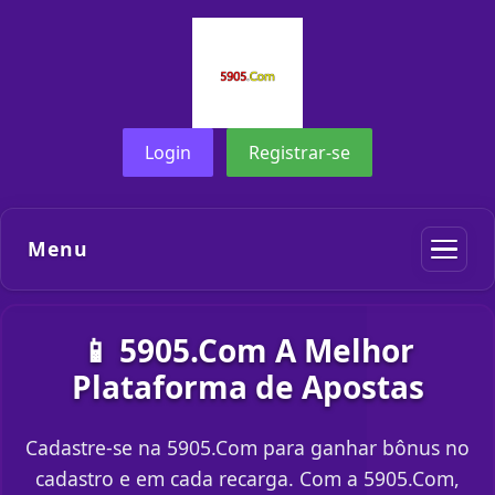
Login
Registrar-se
Menu
📱 5905.Com A Melhor
Plataforma de Apostas
Cadastre-se na 5905.Com para ganhar bônus no
cadastro e em cada recarga. Com a 5905.Com,