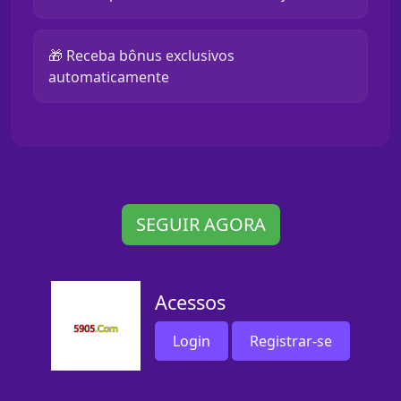
🎁 Receba bônus exclusivos
automaticamente
SEGUIR AGORA
Acessos
Login
Registrar-se