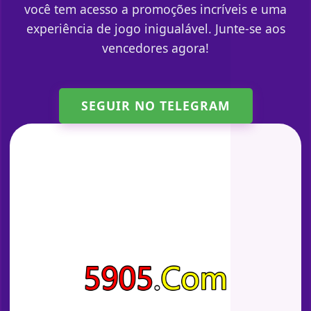
você tem acesso a promoções incríveis e uma
experiência de jogo inigualável. Junte-se aos
vencedores agora!
SEGUIR NO TELEGRAM