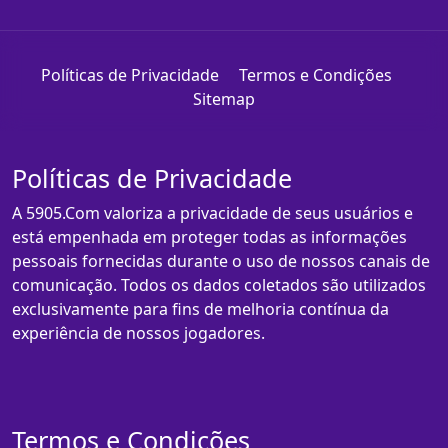
Políticas de Privacidade
Termos e Condições
Sitemap
Políticas de Privacidade
A 5905.Com valoriza a privacidade de seus usuários e
está empenhada em proteger todas as informações
pessoais fornecidas durante o uso de nossos canais de
comunicação. Todos os dados coletados são utilizados
exclusivamente para fins de melhoria contínua da
experiência de nossos jogadores.
Termos e Condições