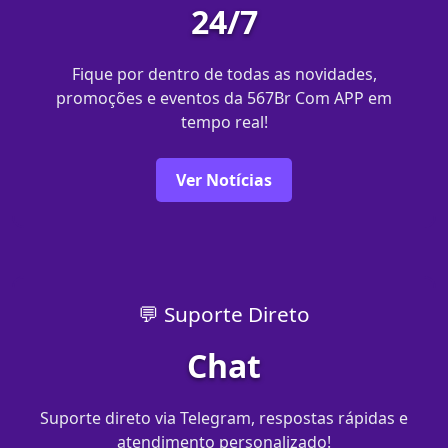
24/7
Fique por dentro de todas as novidades,
promoções e eventos da 567Br Com APP em
tempo real!
Ver Notícias
💬 Suporte Direto
Chat
Suporte direto via Telegram, respostas rápidas e
atendimento personalizado!