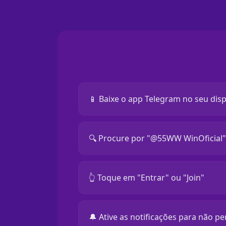
📱 Baixe o app Telegram no seu disp
🔍 Procure por "@55WW WinOficial"
👆 Toque em "Entrar" ou "Join"
🔔 Ative as notificações para não p