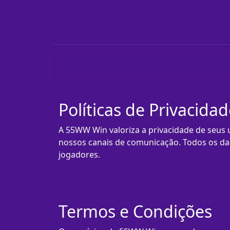
Políticas de Privacida
A 55WW Win valoriza a privacidade de seus
nossos canais de comunicação. Todos os dad
jogadores.
Termos e Condições