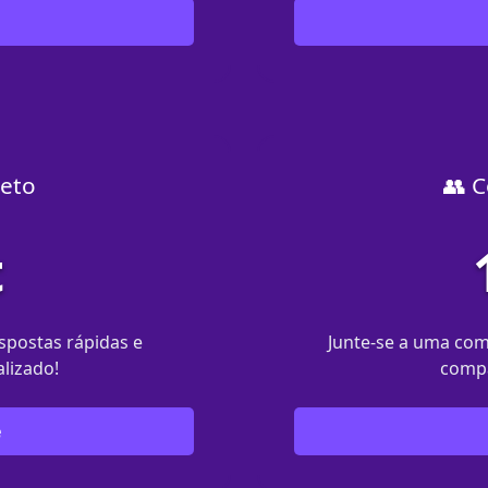
reto
👥 
t
espostas rápidas e
Junte-se a uma com
lizado!
compa
e