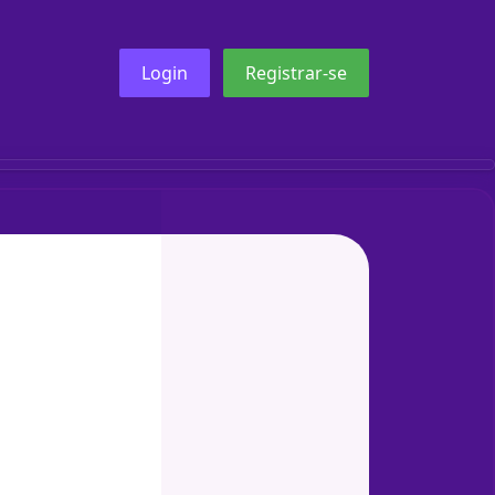
Login
Registrar-se