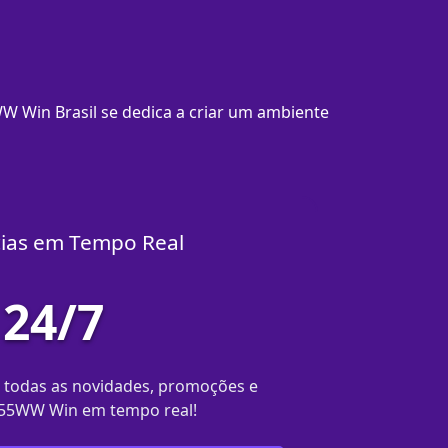
m
W Win Brasil se dedica a criar um ambiente
cias em Tempo Real
24/7
e todas as novidades, promoções e
 55WW Win em tempo real!