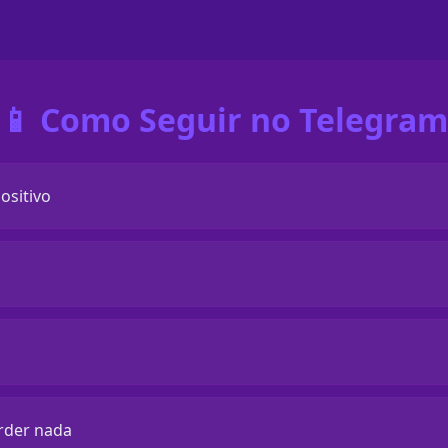
📱 Como Seguir no Telegram
ositivo
erder nada