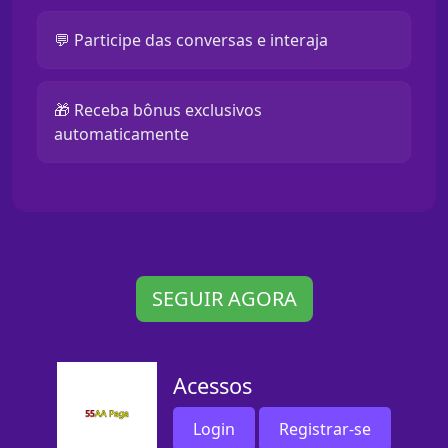
💬 Participe das conversas e interaja
🎁 Receba bônus exclusivos
automaticamente
SEGUIR AGORA
Acessos
Login
Registrar-se