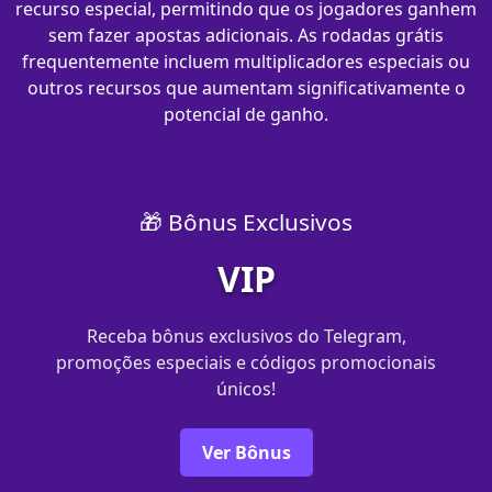
recurso especial, permitindo que os jogadores ganhem
sem fazer apostas adicionais. As rodadas grátis
frequentemente incluem multiplicadores especiais ou
outros recursos que aumentam significativamente o
potencial de ganho.
🎁 Bônus Exclusivos
VIP
Receba bônus exclusivos do Telegram,
promoções especiais e códigos promocionais
únicos!
Ver Bônus