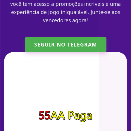
você tem acesso a promoções incríveis e uma
experiência de jogo inigualável. Junte-se aos
vencedores agora!
SEGUIR NO TELEGRAM