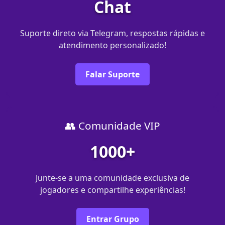
Chat
Suporte direto via Telegram, respostas rápidas e
atendimento personalizado!
Falar Suporte
👥 Comunidade VIP
1000+
Junte-se a uma comunidade exclusiva de
jogadores e compartilhe experiências!
Entrar Grupo