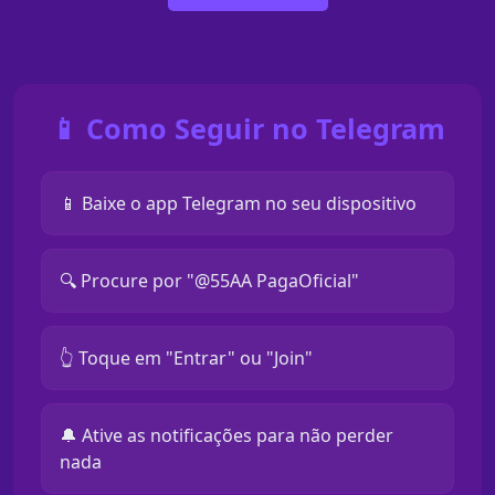
📱 Como Seguir no Telegram
📱 Baixe o app Telegram no seu dispositivo
🔍 Procure por "@55AA PagaOficial"
👆 Toque em "Entrar" ou "Join"
🔔 Ative as notificações para não perder
nada