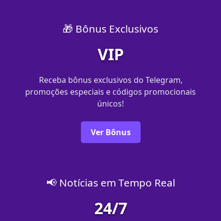
🎁 Bônus Exclusivos
VIP
Receba bônus exclusivos do Telegram,
promoções especiais e códigos promocionais
únicos!
Ver Bônus
📢 Notícias em Tempo Real
24/7