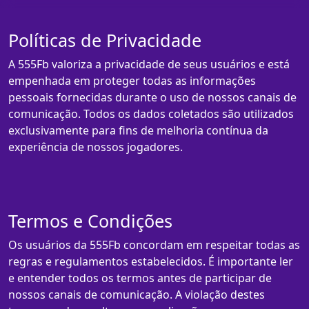
Políticas de Privacidade
A 555Fb valoriza a privacidade de seus usuários e está
empenhada em proteger todas as informações
pessoais fornecidas durante o uso de nossos canais de
comunicação. Todos os dados coletados são utilizados
exclusivamente para fins de melhoria contínua da
experiência de nossos jogadores.
Termos e Condições
Os usuários da 555Fb concordam em respeitar todas as
regras e regulamentos estabelecidos. É importante ler
e entender todos os termos antes de participar de
nossos canais de comunicação. A violação destes