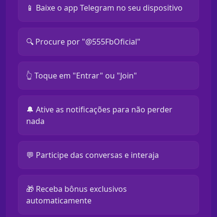
📱 Baixe o app Telegram no seu dispositivo
🔍 Procure por "@555FbOficial"
👆 Toque em "Entrar" ou "Join"
🔔 Ative as notificações para não perder
nada
💬 Participe das conversas e interaja
🎁 Receba bônus exclusivos
automaticamente