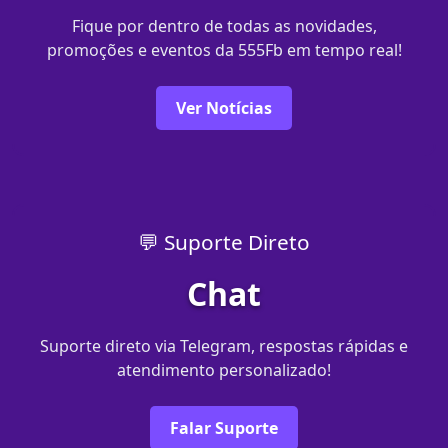
Fique por dentro de todas as novidades,
promoções e eventos da 555Fb em tempo real!
Ver Notícias
💬 Suporte Direto
Chat
Suporte direto via Telegram, respostas rápidas e
atendimento personalizado!
Falar Suporte