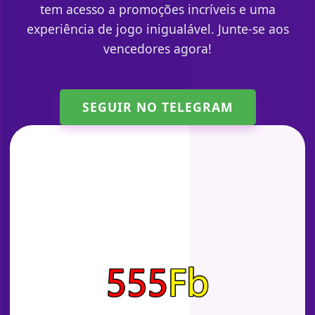
tem acesso a promoções incríveis e uma
experiência de jogo inigualável. Junte-se aos
vencedores agora!
SEGUIR NO TELEGRAM