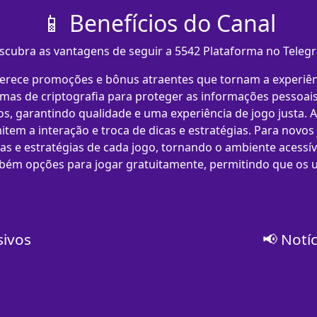
📱 Benefícios do Canal
scubra as vantagens de seguir a 5542 Plataforma no Teleg
erece promoções e bônus atraentes que tornam a experiência
mas de criptografia para proteger as informações pessoais 
, garantindo qualidade e uma experiência de jogo justa. 
item a interação e troca de dicas e estratégias. Para novos
as e estratégias de cada jogo, tornando o ambiente acessív
bém opções para jogar gratuitamente, permitindo que os u
sivos
📢 Notí