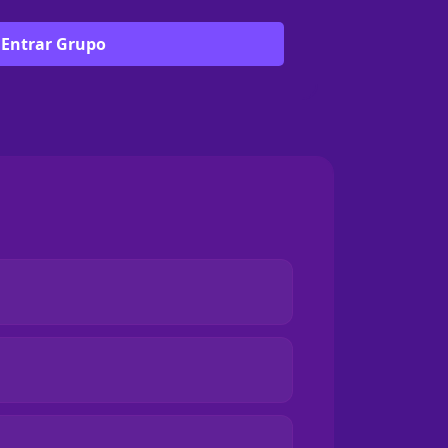
Entrar Grupo