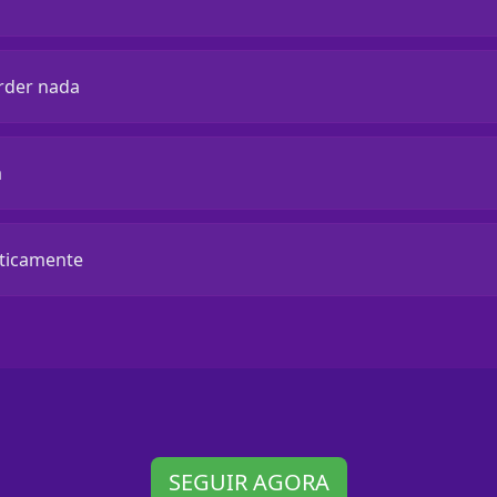
erder nada
a
aticamente
SEGUIR AGORA