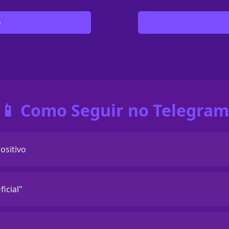
e
📱 Como Seguir no Telegram
ositivo
icial"