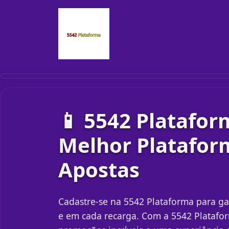
📱 5542 Platafor
Melhor Platafor
Apostas
Cadastre-se na 5542 Plataforma para g
e em cada recarga. Com a 5542 Platafor