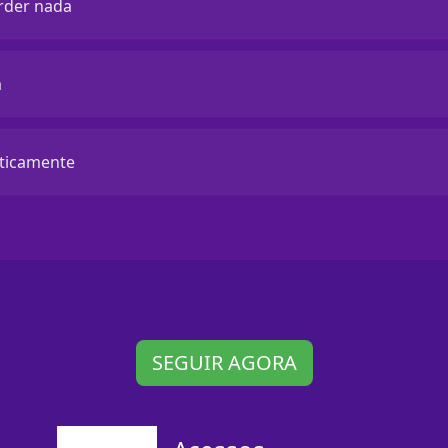
erder nada
a
aticamente
SEGUIR AGORA