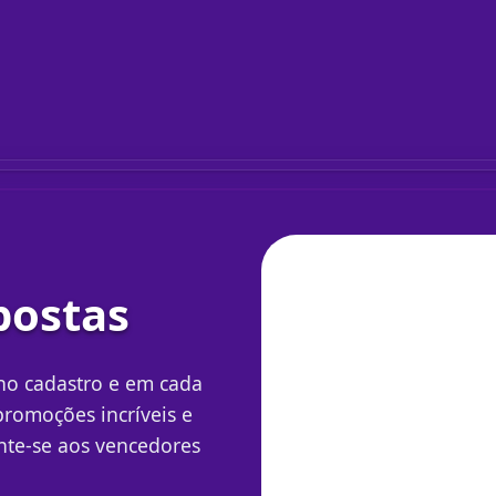
postas
no cadastro e em cada
promoções incríveis e
unte-se aos vencedores