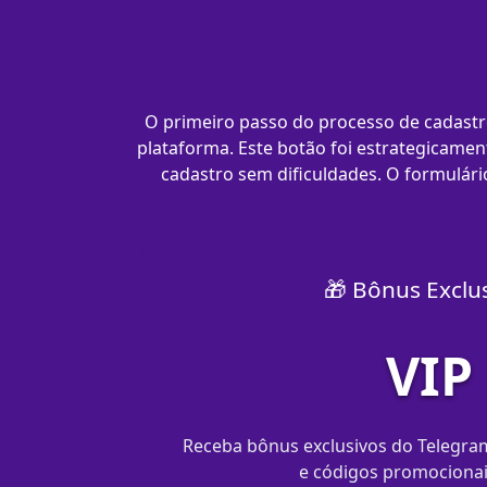
O primeiro passo do processo de cadastr
plataforma. Este botão foi estrategicament
cadastro sem dificuldades. O formulári
🎁 Bônus Exclu
VIP
Receba bônus exclusivos do Telegra
e códigos promocionai