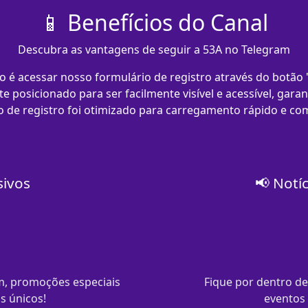
📱 Benefícios do Canal
Descubra as vantagens de seguir a 53A no Telegram
o é acessar nosso formulário de registro através do bot
e posicionado para ser facilmente visível e acessível, gara
o de registro foi otimizado para carregamento rápido e com
sivos
📢 Notí
m, promoções especiais
Fique por dentro d
s únicos!
eventos