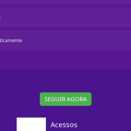
a
aticamente
SEGUIR AGORA
Acessos