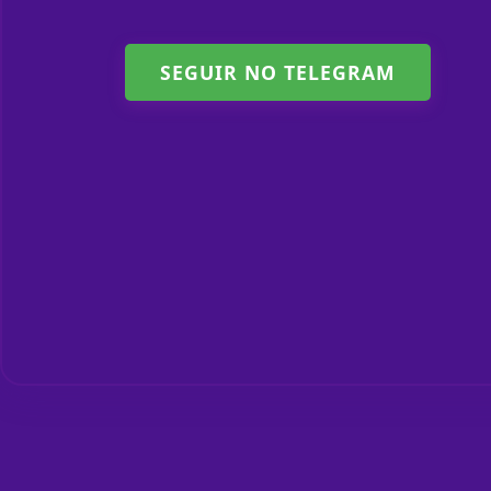
SEGUIR NO TELEGRAM