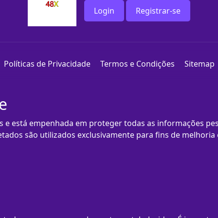
Login
Registrar-se
Políticas de Privacidade
Termos e Condições
Sitemap
de
ios e está empenhada em proteger todas as informações pe
tados são utilizados exclusivamente para fins de melhoria