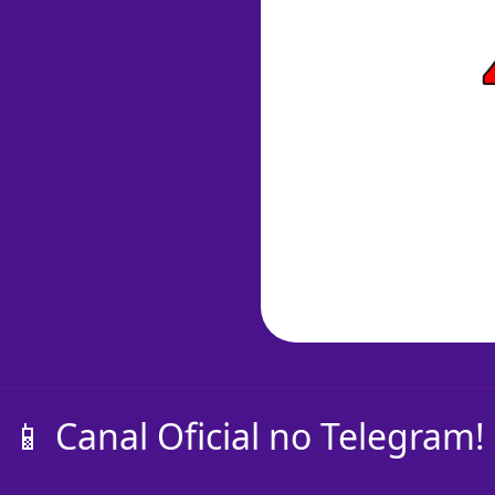
📱 Canal Oficial no Telegram!