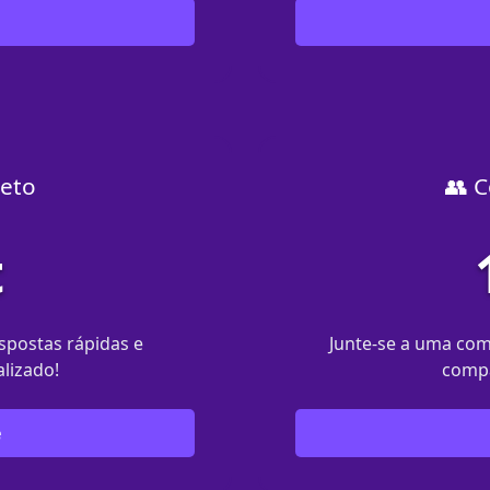
reto
👥 
t
espostas rápidas e
Junte-se a uma com
lizado!
compa
e