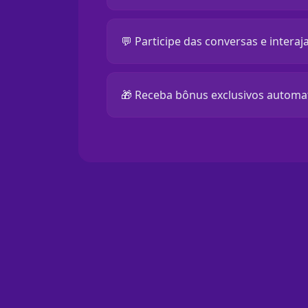
💬 Participe das conversas e interaj
🎁 Receba bônus exclusivos autom