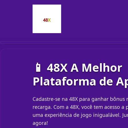
📱 48X A Melhor
Plataforma de A
Cadastre-se na 48X para ganhar bônus 
recarga. Com a 48X, você tem acesso a 
uma experiência de jogo inigualável. J
agora!