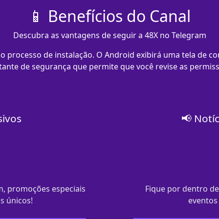
📱 Benefícios do Canal
Descubra as vantagens de seguir a 48X no Telegram
 o processo de instalação. O Android exibirá uma tela de
ortante de segurança que permite que você revise as permis
sivos
📢 Notí
m, promoções especiais
Fique por dentro d
s únicos!
eventos