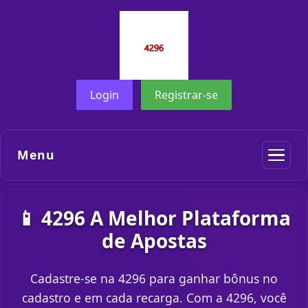
Login
Registrar-se
Menu
📱 4296 A Melhor Plataforma
de Apostas
Cadastre-se na 4296 para ganhar bônus no
cadastro e em cada recarga. Com a 4296, você