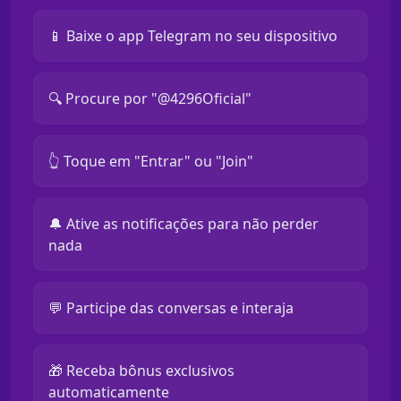
📱 Baixe o app Telegram no seu dispositivo
🔍 Procure por "@4296Oficial"
👆 Toque em "Entrar" ou "Join"
🔔 Ative as notificações para não perder
nada
💬 Participe das conversas e interaja
🎁 Receba bônus exclusivos
automaticamente