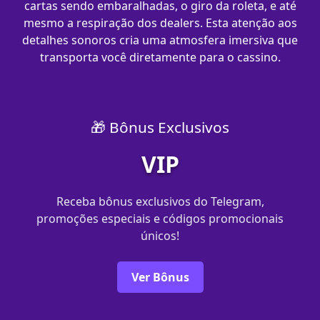
cartas sendo embaralhadas, o giro da roleta, e até
mesmo a respiração dos dealers. Esta atenção aos
detalhes sonoros cria uma atmosfera imersiva que
transporta você diretamente para o cassino.
🎁 Bônus Exclusivos
VIP
Receba bônus exclusivos do Telegram,
promoções especiais e códigos promocionais
únicos!
Ver Bônus