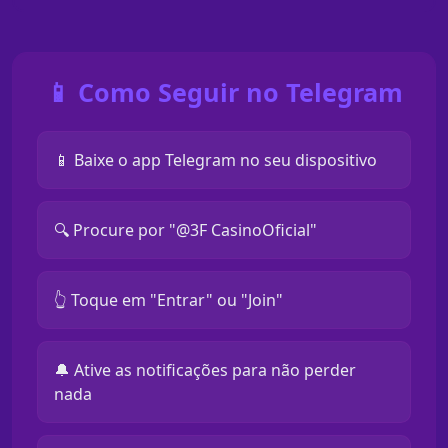
📱 Como Seguir no Telegram
📱 Baixe o app Telegram no seu dispositivo
🔍 Procure por "@3F CasinoOficial"
👆 Toque em "Entrar" ou "Join"
🔔 Ative as notificações para não perder
nada