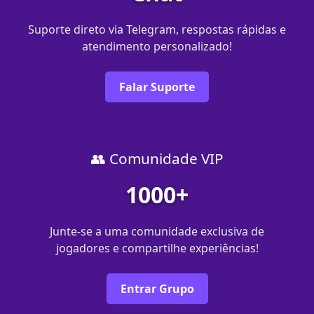
Suporte direto via Telegram, respostas rápidas e
atendimento personalizado!
Falar Suporte
👥 Comunidade VIP
1000+
Junte-se a uma comunidade exclusiva de
jogadores e compartilhe experiências!
Entrar Grupo