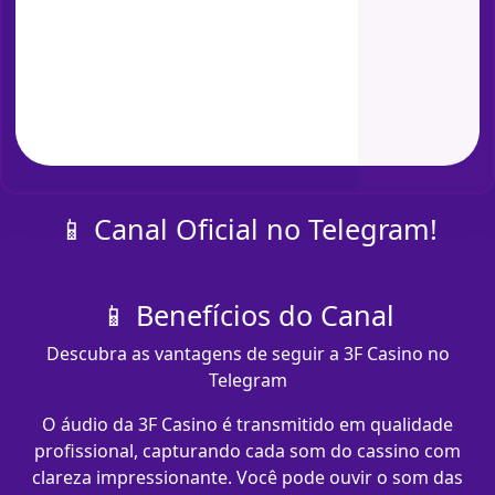
📱 Canal Oficial no Telegram!
📱 Benefícios do Canal
Descubra as vantagens de seguir a 3F Casino no
Telegram
O áudio da 3F Casino é transmitido em qualidade
profissional, capturando cada som do cassino com
clareza impressionante. Você pode ouvir o som das