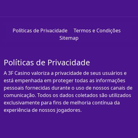
Políticas de Privacidade
Termos e Condições
Sitemap
Políticas de Privacidade
A 3F Casino valoriza a privacidade de seus usuários e
está empenhada em proteger todas as informações
pessoais fornecidas durante o uso de nossos canais de
comunicação. Todos os dados coletados são utilizados
exclusivamente para fins de melhoria contínua da
experiência de nossos jogadores.