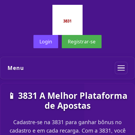
Login
Registrar-se
Menu
📱 3831 A Melhor Plataforma
de Apostas
Cadastre-se na 3831 para ganhar bônus no
cadastro e em cada recarga. Com a 3831, você