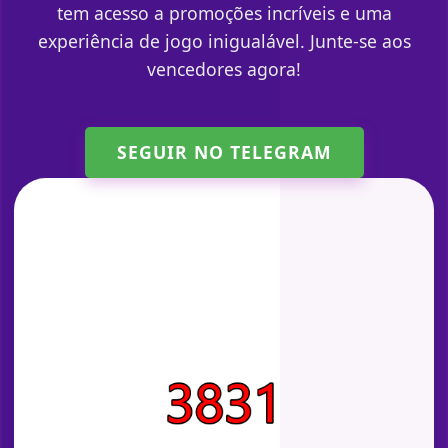
tem acesso a promoções incríveis e uma
experiência de jogo inigualável. Junte-se aos
vencedores agora!
SEGUIR NO TELEGRAM