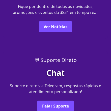
Fique por dentro de todas as novidades,
promoções e eventos da 3831 em tempo real!
Ver Notícias
💬 Suporte Direto
Chat
Suporte direto via Telegram, respostas rápidas e
atendimento personalizado!
Falar Suporte