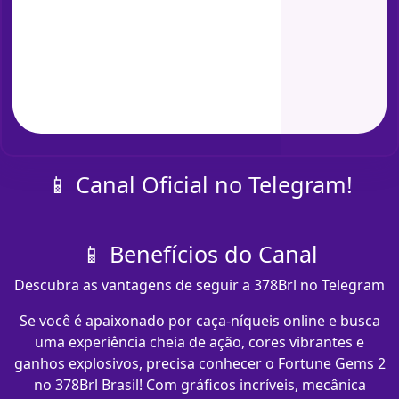
📱 Canal Oficial no Telegram!
📱 Benefícios do Canal
Descubra as vantagens de seguir a 378Brl no Telegram
Se você é apaixonado por caça-níqueis online e busca
uma experiência cheia de ação, cores vibrantes e
ganhos explosivos, precisa conhecer o Fortune Gems 2
no 378Brl Brasil! Com gráficos incríveis, mecânica