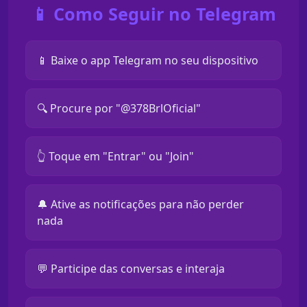
📱 Como Seguir no Telegram
📱 Baixe o app Telegram no seu dispositivo
🔍 Procure por "@378BrlOficial"
👆 Toque em "Entrar" ou "Join"
🔔 Ative as notificações para não perder
nada
💬 Participe das conversas e interaja