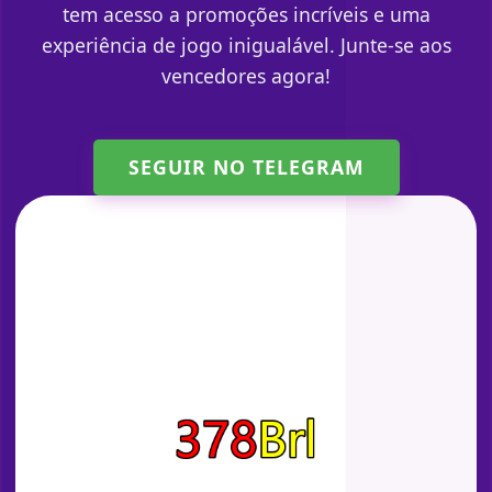
tem acesso a promoções incríveis e uma
experiência de jogo inigualável. Junte-se aos
vencedores agora!
SEGUIR NO TELEGRAM