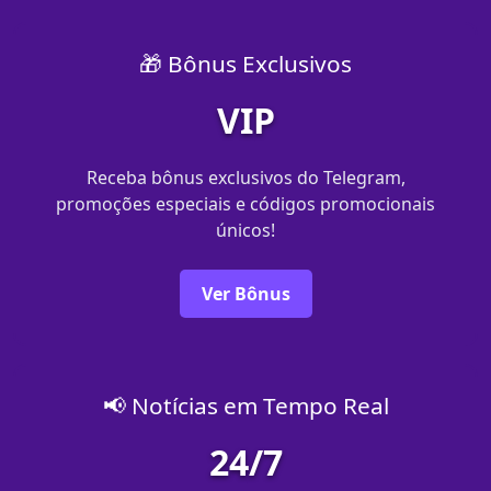
🎁 Bônus Exclusivos
VIP
Receba bônus exclusivos do Telegram,
promoções especiais e códigos promocionais
únicos!
Ver Bônus
📢 Notícias em Tempo Real
24/7