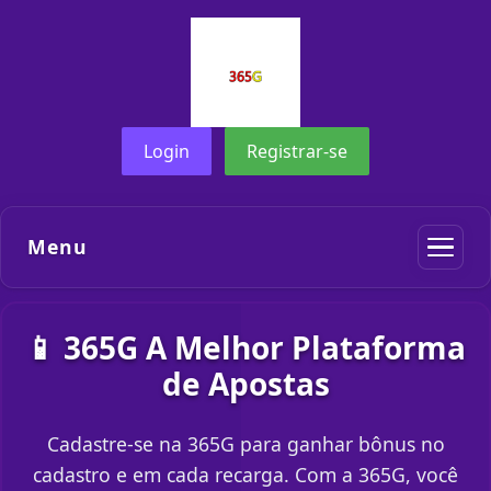
Login
Registrar-se
Menu
📱 365G A Melhor Plataforma
de Apostas
Cadastre-se na 365G para ganhar bônus no
cadastro e em cada recarga. Com a 365G, você