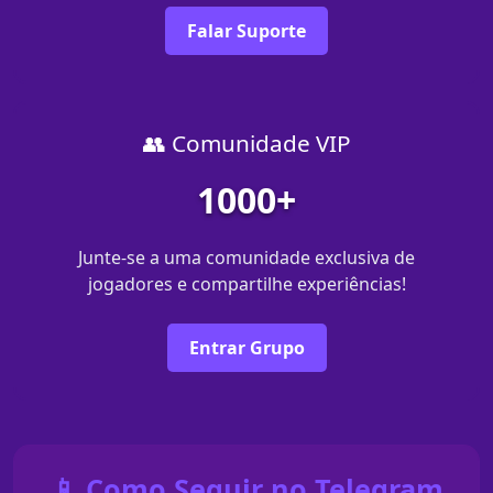
Falar Suporte
👥 Comunidade VIP
1000+
Junte-se a uma comunidade exclusiva de
jogadores e compartilhe experiências!
Entrar Grupo
📱 Como Seguir no Telegram