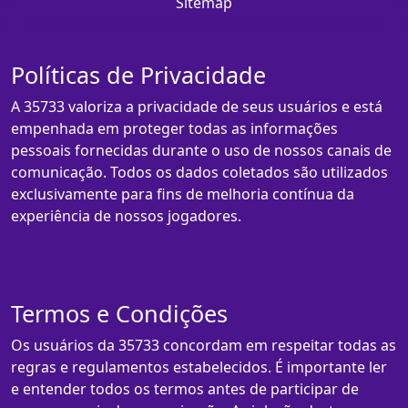
Sitemap
Políticas de Privacidade
A 35733 valoriza a privacidade de seus usuários e está
empenhada em proteger todas as informações
pessoais fornecidas durante o uso de nossos canais de
comunicação. Todos os dados coletados são utilizados
exclusivamente para fins de melhoria contínua da
experiência de nossos jogadores.
Termos e Condições
Os usuários da 35733 concordam em respeitar todas as
regras e regulamentos estabelecidos. É importante ler
e entender todos os termos antes de participar de