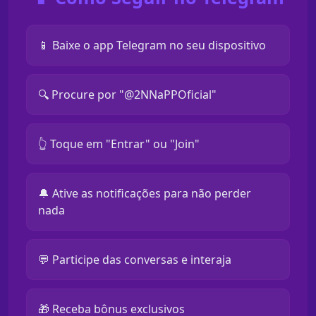
📱 Baixe o app Telegram no seu dispositivo
🔍 Procure por "@2NNaPPOficial"
👆 Toque em "Entrar" ou "Join"
🔔 Ative as notificações para não perder
nada
💬 Participe das conversas e interaja
🎁 Receba bônus exclusivos