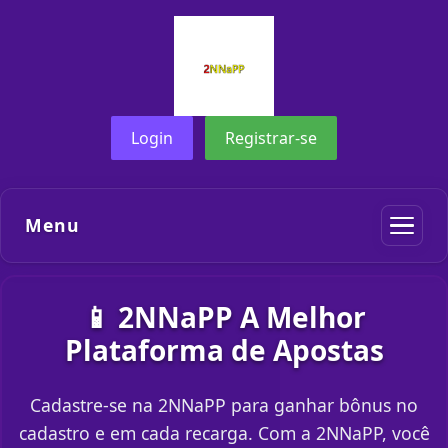
Login
Registrar-se
Menu
📱 2NNaPP A Melhor
Plataforma de Apostas
Cadastre-se na 2NNaPP para ganhar bônus no
cadastro e em cada recarga. Com a 2NNaPP, você