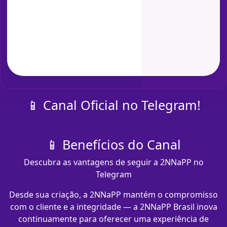
📱 Canal Oficial no Telegram!
📱 Benefícios do Canal
Descubra as vantagens de seguir a 2NNaPP no
Telegram
Desde sua criação, a 2NNaPP mantém o compromisso
com o cliente e a integridade — a 2NNaPP Brasil inova
continuamente para oferecer uma experiência de