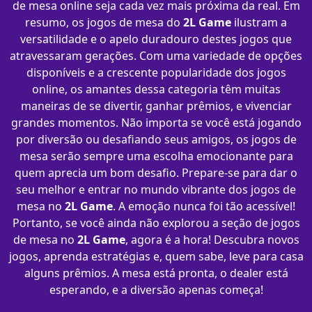
de mesa online seja cada vez mais próxima da real. Em
resumo, os jogos de mesa do
2L Game
ilustram a
versatilidade e o apelo duradouro destes jogos que
atravessaram gerações. Com uma variedade de opções
disponíveis e a crescente popularidade dos jogos
online, os amantes dessa categoria têm muitas
maneiras de se divertir, ganhar prêmios, e vivenciar
grandes momentos. Não importa se você está jogando
por diversão ou desafiando seus amigos, os jogos de
mesa serão sempre uma escolha emocionante para
quem aprecia um bom desafio. Prepare-se para dar o
seu melhor e entrar no mundo vibrante dos jogos de
mesa no
2L Game
. A emoção nunca foi tão acessível!
Portanto, se você ainda não explorou a seção de jogos
de mesa no
2L Game
, agora é a hora! Descubra novos
jogos, aprenda estratégias e, quem sabe, leve para casa
alguns prêmios. A mesa está pronta, o dealer está
esperando, e a diversão apenas começa!