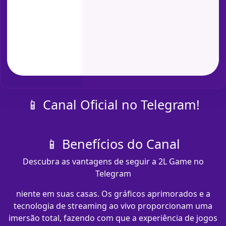
📱 Canal Oficial no Telegram!
📱 Benefícios do Canal
Descubra as vantagens de seguir a 2L Game no
Telegram
niente em suas casas. Os gráficos aprimorados e a
tecnologia de streaming ao vivo proporcionam uma
imersão total, fazendo com que a experiência de jogos