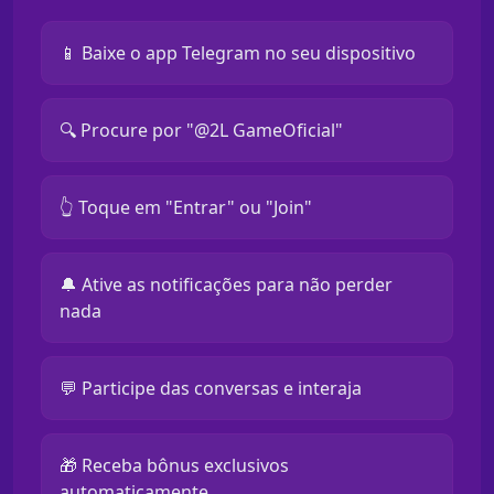
📱 Baixe o app Telegram no seu dispositivo
🔍 Procure por "@2L GameOficial"
👆 Toque em "Entrar" ou "Join"
🔔 Ative as notificações para não perder
nada
💬 Participe das conversas e interaja
🎁 Receba bônus exclusivos
automaticamente