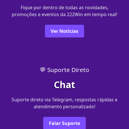
Fique por dentro de todas as novidades,
promoções e eventos da 222Win em tempo real!
Ver Notícias
💬 Suporte Direto
Chat
Suporte direto via Telegram, respostas rápidas e
atendimento personalizado!
Falar Suporte