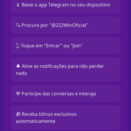
📱 Baixe o app Telegram no seu dispositivo
🔍 Procure por "@222WinOficial"
👆 Toque em "Entrar" ou "Join"
🔔 Ative as notificações para não perder
nada
💬 Participe das conversas e interaja
🎁 Receba bônus exclusivos
automaticamente