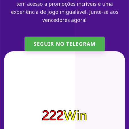
tem acesso a promoções incríveis e uma
experiência de jogo inigualável. Junte-se aos
vencedores agora!
SEGUIR NO TELEGRAM