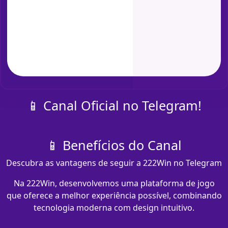
📱 Canal Oficial no Telegram!
📱 Benefícios do Canal
Descubra as vantagens de seguir a 222Win no Telegram
Na 222Win, desenvolvemos uma plataforma de jogo
que oferece a melhor experiência possível, combinando
tecnologia moderna com design intuitivo.