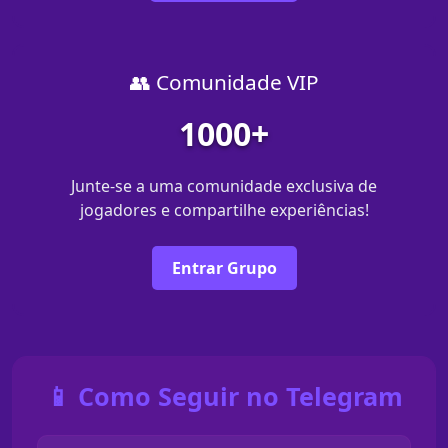
👥 Comunidade VIP
1000+
Junte-se a uma comunidade exclusiva de
jogadores e compartilhe experiências!
Entrar Grupo
📱 Como Seguir no Telegram