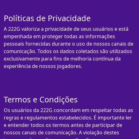
Políticas de Privacidade
A 222G valoriza a privacidade de seus usuários e está
empenhada em proteger todas as informações
pessoais fornecidas durante o uso de nossos canais de
comunicação. Todos os dados coletados são utilizados
exclusivamente para fins de melhoria contínua da
experiência de nossos jogadores.
Termos e Condições
Os usuários da 222G concordam em respeitar todas as
regras e regulamentos estabelecidos. É importante ler
e entender todos os termos antes de participar de
nossos canais de comunicação. A violação destes