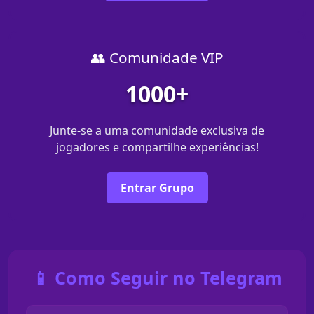
👥 Comunidade VIP
1000+
Junte-se a uma comunidade exclusiva de
jogadores e compartilhe experiências!
Entrar Grupo
📱 Como Seguir no Telegram