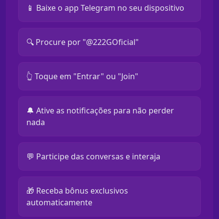
📱 Baixe o app Telegram no seu dispositivo
🔍 Procure por "@222GOficial"
👆 Toque em "Entrar" ou "Join"
🔔 Ative as notificações para não perder
nada
💬 Participe das conversas e interaja
🎁 Receba bônus exclusivos
automaticamente