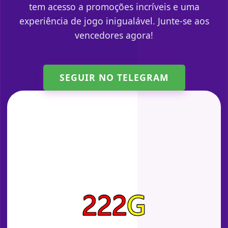
tem acesso a promoções incríveis e uma
experiência de jogo inigualável. Junte-se aos
vencedores agora!
SEGUIR NO TELEGRAM