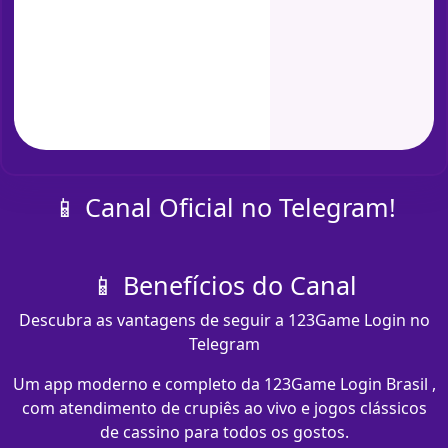
📱 Canal Oficial no Telegram!
📱 Benefícios do Canal
Descubra as vantagens de seguir a 123Game Login no
Telegram
Um app moderno e completo da 123Game Login Brasil ,
com atendimento de crupiês ao vivo e jogos clássicos
de cassino para todos os gostos.