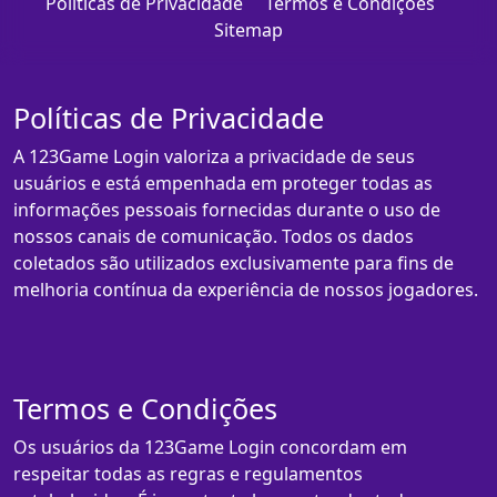
Políticas de Privacidade
Termos e Condições
Sitemap
Políticas de Privacidade
A 123Game Login valoriza a privacidade de seus
usuários e está empenhada em proteger todas as
informações pessoais fornecidas durante o uso de
nossos canais de comunicação. Todos os dados
coletados são utilizados exclusivamente para fins de
melhoria contínua da experiência de nossos jogadores.
Termos e Condições
Os usuários da 123Game Login concordam em
respeitar todas as regras e regulamentos