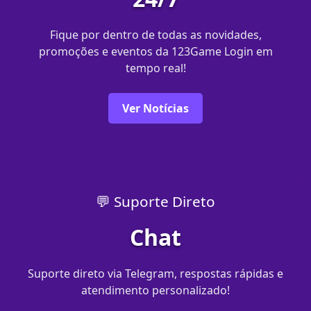
Fique por dentro de todas as novidades,
promoções e eventos da 123Game Login em
tempo real!
Ver Notícias
💬 Suporte Direto
Chat
Suporte direto via Telegram, respostas rápidas e
atendimento personalizado!