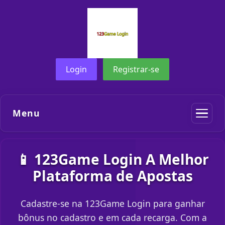
Login
Registrar-se
Menu
📱 123Game Login A Melhor
Plataforma de Apostas
Cadastre-se na 123Game Login para ganhar
bônus no cadastro e em cada recarga. Com a