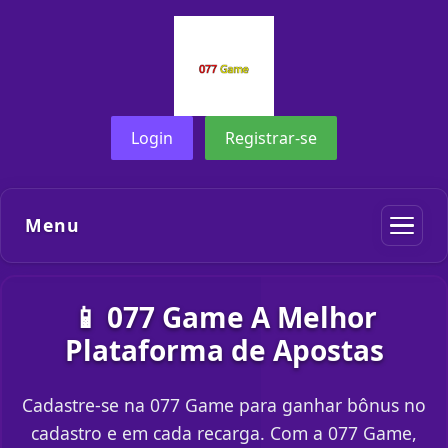
Login
Registrar-se
Menu
📱 077 Game A Melhor
Plataforma de Apostas
Cadastre-se na 077 Game para ganhar bônus no
cadastro e em cada recarga. Com a 077 Game,