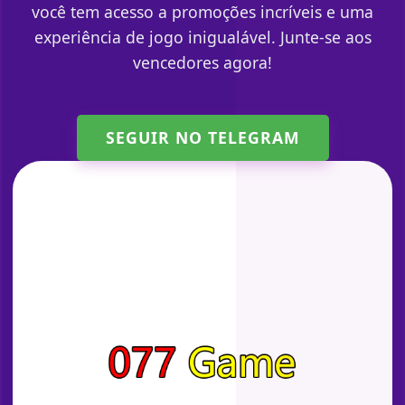
você tem acesso a promoções incríveis e uma
experiência de jogo inigualável. Junte-se aos
vencedores agora!
SEGUIR NO TELEGRAM